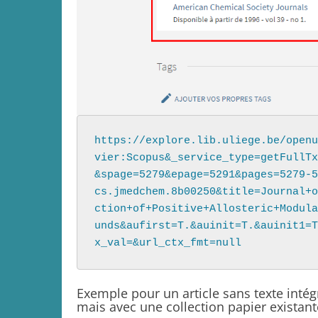
https://explore.lib.uliege.be/openu
vier:Scopus&_service_type=getFullTx
&spage=5279&epage=5291&pages=5279-5
cs.jmedchem.8b00250&title=Journal+o
ction+of+Positive+Allosteric+Modula
unds&aufirst=T.&auinit=T.&auinit1=T
x_val=&url_ctx_fmt=null
Exemple pour un article sans texte intég
mais avec une collection papier existant