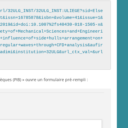
rl/32ULG_INST/32ULG_INST:ULIEGE?sid=Else
t&issn=16785878&isbn=&volume=41&issue=1&
2019&id=doi:10.1007%2fs40430-018-1505-x&
ety+of+Mechanical+Sciences+and+Engineeri
+influence+of+side+hulls+arrangement+on+
regular+waves+through+CFD+analysis&aufir
adimi&institution=32ULG&url_ctx_val=&url
hèques (PIB) » ouvre un formulaire pré-rempli :