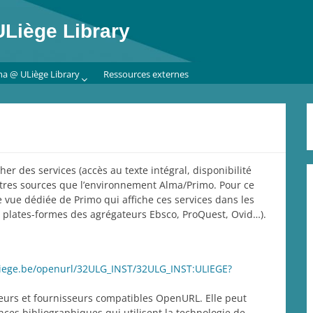
Liège Library
ma @ ULiège Library
Ressources externes
her des services (accès au texte intégral, disponibilité
tres sources que l’environnement Alma/Primo. Pour ce
e vue dédiée de Primo qui affiche ces services dans les
 plates-formes des agrégateurs Ebsco, ProQuest, Ovid…).
.uliege.be/openurl/32ULG_INST/32ULG_INST:ULIEGE?
teurs et fournisseurs compatibles OpenURL. Elle peut
ences bibliographiques qui utilisent la technologie de