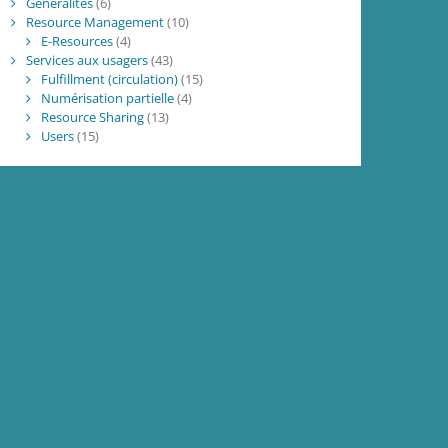
Généralités
(6)
Resource Management
(10)
E-Resources
(4)
Services aux usagers
(43)
Fulfillment (circulation)
(15)
Numérisation partielle
(4)
Resource Sharing
(13)
Users
(15)