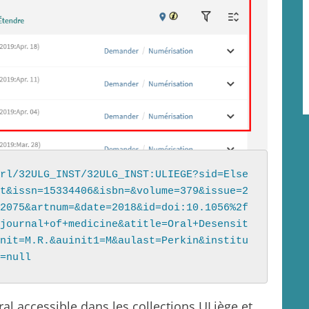
rl/32ULG_INST/32ULG_INST:ULIEGE?sid=Else
t&issn=15334406&isbn=&volume=379&issue=2
2075&artnum=&date=2018&id=doi:10.1056%2f
journal+of+medicine&atitle=Oral+Desensit
nit=M.R.&auinit1=M&aulast=Perkin&institu
=null
ral accessible dans les collections ULiège et