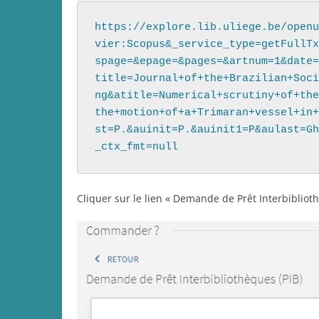
https://explore.lib.uliege.be/openu
vier:Scopus&_service_type=getFullTx
spage=&epage=&pages=&artnum=1&date=
title=Journal+of+the+Brazilian+Soci
ng&atitle=Numerical+scrutiny+of+the
the+motion+of+a+Trimaran+vessel+in+
st=P.&auinit=P.&auinit1=P&aulast=Gh
_ctx_fmt=null
Cliquer sur le lien « Demande de Prêt Interbibliot