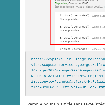
https://explore.lib.uliege.be/openu
vier:Scopus&_service_type=getFullTx
1&spage=2074&epage=2075&pages=2074-
NEJMe1813314&title=The+New+England+
ization+to+Peanuts&aufirst=M.R.&aui
tion=32ULG&url_ctx_val=&url_ctx_fmt
Exemple pour un article sans texte intég