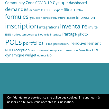
Cyclope
Community Zone
COVID-19
dashboard
demandes
e-mails
filtres
débours
export
Firefox
formules
impression
groupes
heures d'ouverture
import
inscription
inventaire
intégrations
invite
Partage
photo
ISBN
notices temporaires
Nouvelle interface
POLs
portfolios
renouvellement
Primo
prêt secouru
RFID
réception
URL
sets
sous-total
templates
transaction financière
dynamique
widget
éditeur MD
Confidentialité et cookies : ce site utilise des cookies. En continuant à
utiliser ce site Web, vous acceptez leur utilisation.