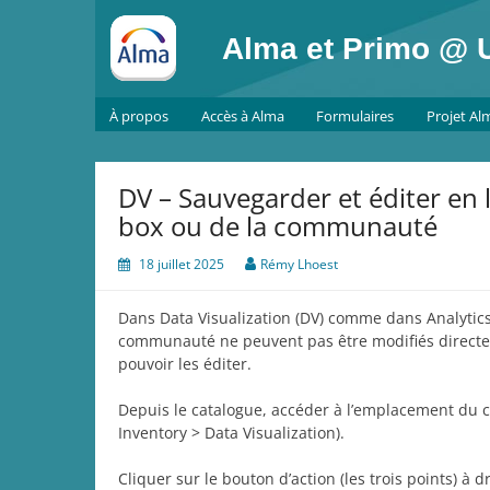
Skip
to
Alma et Primo @ U
content
À propos
Accès à Alma
Formulaires
Projet Al
DV – Sauvegarder et éditer en l
box ou de la communauté
18 juillet 2025
Rémy Lhoest
Dans Data Visualization (DV) comme dans Analytics,
communauté ne peuvent pas être modifiés directem
pouvoir les éditer.
Depuis le catalogue, accéder à l’emplacement du cl
Inventory > Data Visualization).
Cliquer sur le bouton d’action (les trois points) à d