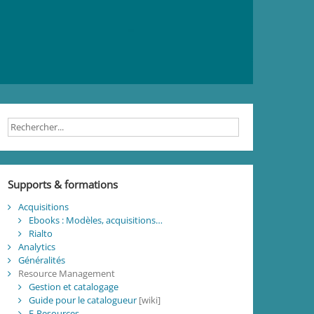
Supports & formations
Acquisitions
Ebooks : Modèles, acquisitions…
Rialto
Analytics
Généralités
Resource Management
Gestion et catalogage
Guide pour le catalogueur
[wiki]
E-Resources