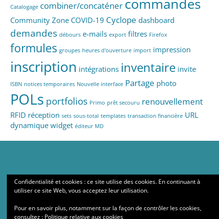
commandes
combiner/concaténer
Catalogage
Cyclope
Community Zone
COVID-19
dashboard
demandes
e-mails
filtres
débours
export
Firefox
formules
impression
groupes
heures d'ouverture
import
inscription
inventaire
intégrations
invite
Partage
photo
ISBN
notices temporaires
Nouvelle interface
POLs
portfolios
renouvellement
Primo
prêt secouru
RFID
réception
URL
sets
sous-total
templates
transaction financière
dynamique
widget
éditeur MD
Confidentialité et cookies : ce site utilise des cookies. En continuant à
utiliser ce site Web, vous acceptez leur utilisation.
Pour en savoir plus, notamment sur la façon de contrôler les cookies,
consultez :
Politique relative aux cookies