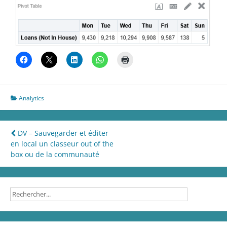
Analytics
Navigation
DV – Sauvegarder et éditer
en local un classeur out of the
de
box ou de la communauté
l’article