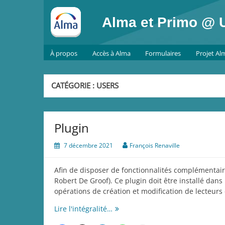
Skip
to
Alma et Primo @ U
content
À propos
Accès à Alma
Formulaires
Projet Al
CATÉGORIE :
USERS
Plugin
7 décembre 2021
François Renaville
Afin de disposer de fonctionnalités complémentaire
Robert De Groof). Ce plugin doit être installé dans
opérations de création et modification de lecteurs 
Plugin
Lire l'intégralité…