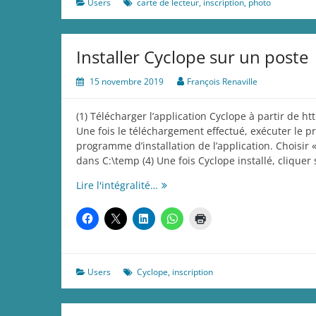
Users
carte de lecteur
,
inscription
,
photo
via
myULiege
Installer Cyclope sur un poste
15 novembre 2019
François Renaville
(1) Télécharger l’application Cyclope à partir de htt
Une fois le téléchargement effectué, exécuter le p
programme d’installation de l’application. Choisir «
dans C:\temp (4) Une fois Cyclope installé, cliquer
Installer
Lire l'intégralité…
Cyclope
sur
un
poste
Users
Cyclope
,
inscription