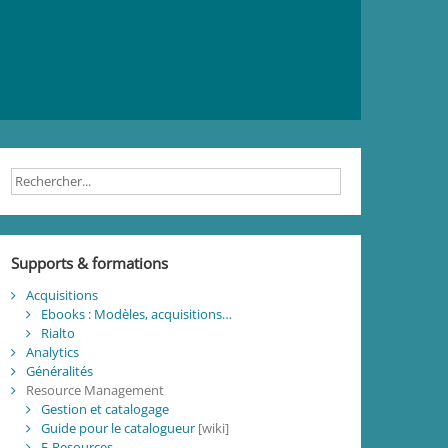
Supports & formations
Acquisitions
Ebooks : Modèles, acquisitions…
Rialto
Analytics
Généralités
Resource Management
Gestion et catalogage
Guide pour le catalogueur
[wiki]
E-Resources