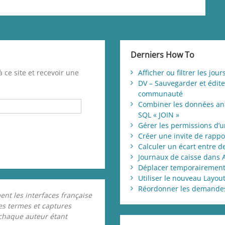
Derniers How To
 ce site et recevoir une
Afficher ou filtrer les jo
DV – Sauvegarder et éditer
communauté
Combiner les données ana
SQL « JOIN »
Gérer les permissions d’u
Créer une invite de rappo
Calculer un écart entre 
Journaux de caisse dans 
Déplacer temporairement
Utiliser le nouveau Layout
Réordonner les demandes 
ent les interfaces française
les termes et captures
 chaque auteur étant