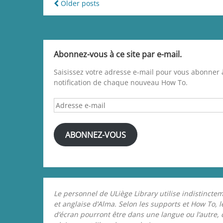
Navigation
Older posts
des
articles
Abonnez-vous à ce site par e-mail.
Saisissez votre adresse e-mail pour vous abonner à
notification de chaque nouveau How To.
Adresse
e-
mail
ABONNEZ-VOUS
Le personnel de ULiège Library utilise indistinctem
et anglaise d’Alma. Selon les supports et How To, 
d’écran pourront être dans une langue ou l’autre,