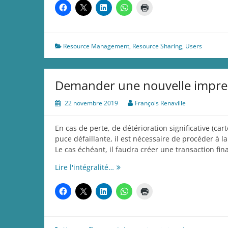
Resource Management
,
Resource Sharing
,
Users
Demander une nouvelle impres
22 novembre 2019
François Renaville
En cas de perte, de détérioration significative (car
puce défaillante, il est nécessaire de procéder à la
Le cas échéant, il faudra créer une transaction fi
Demander
Lire l'intégralité…
une
nouvelle
impression
de
carte