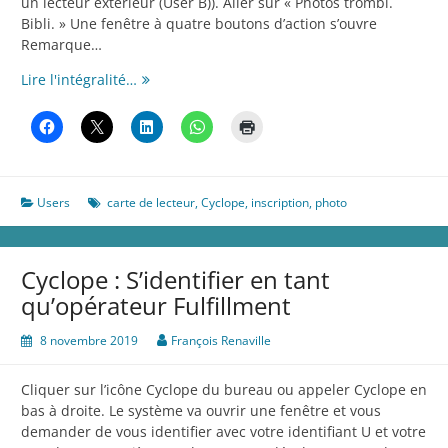
un lecteur extérieur (User B)). Aller sur « Photos trombi.
Bibli. » Une fenêtre à quatre boutons d’action s’ouvre
Remarque…
Cyclope
Lire l'intégralité…
:
Associer
une
photo
pour
Users
carte de lecteur
,
Cyclope
,
inscription
,
photo
un
usager
B
et
Cyclope : S’identifier en tant
générer
qu’opérateur Fulfillment
sa
carte
8 novembre 2019
François Renaville
Cliquer sur l’icône Cyclope du bureau ou appeler Cyclope en
bas à droite. Le système va ouvrir une fenêtre et vous
demander de vous identifier avec votre identifiant U et votre