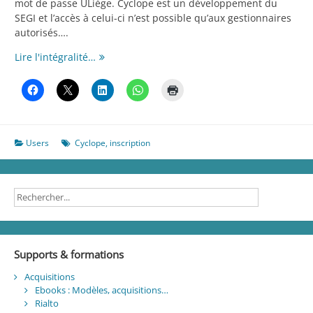
mot de passe ULiège. Cyclope est un développement du
SEGI et l’accès à celui-ci n’est possible qu’aux gestionnaires
autorisés….
Cyclope
Lire l'intégralité…
:
S’identifier
en
tant
qu’opérateur
Users
Cyclope
,
inscription
Fulfillment
Supports & formations
Acquisitions
Ebooks : Modèles, acquisitions…
Rialto