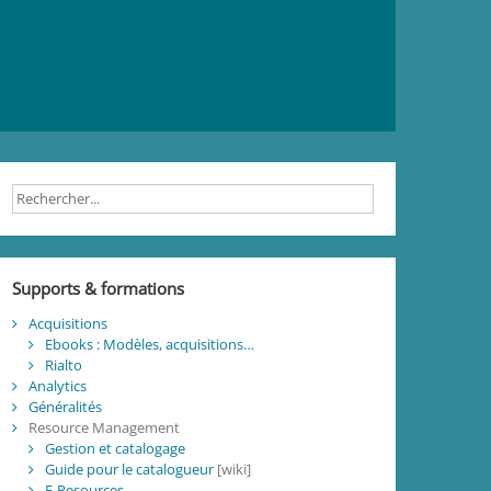
Supports & formations
Acquisitions
Ebooks : Modèles, acquisitions…
Rialto
Analytics
Généralités
Resource Management
Gestion et catalogage
Guide pour le catalogueur
[wiki]
E-Resources