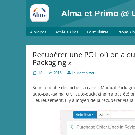
Skip
to
Alma et Primo @ U
content
À propos
Accès à Alma
Formulaires
Projet Al
Récupérer une POL où on a ou
Packaging »
18 juillet 2018
Laurent Nizet
Si on a oublié de cocher la case « Manual Packaging
auto-packaging. Or, l’auto-packaging n’a pas été p
Heureusement, il y a moyen de la récupérer via la