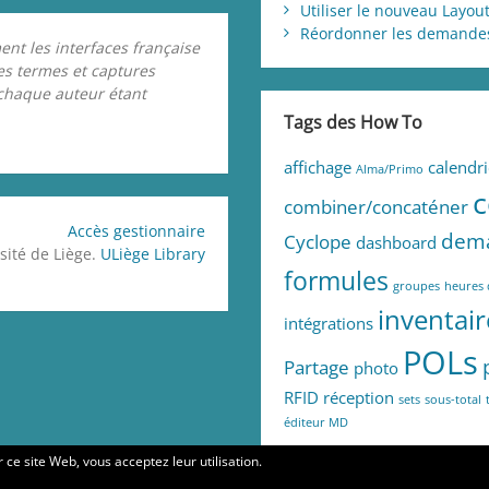
Utiliser le nouveau Layout
Réordonner les demandes 
ent les interfaces française
les termes et captures
 chaque auteur étant
Tags des How To
affichage
calendri
Alma/Primo
combiner/concaténer
Accès gestionnaire
dem
Cyclope
dashboard
sité de Liège.
ULiège Library
formules
groupes
heures 
inventair
intégrations
POLs
Partage
photo
RFID
réception
sets
sous-total
éditeur MD
er ce site Web, vous acceptez leur utilisation.