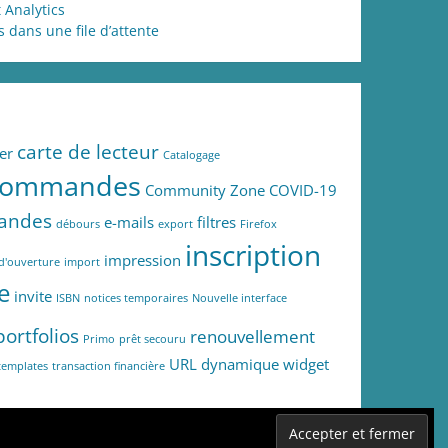
 Analytics
dans une file d’attente
carte de lecteur
er
Catalogage
commandes
Community Zone
COVID-19
andes
e-mails
filtres
débours
export
Firefox
inscription
impression
d'ouverture
import
e
invite
ISBN
notices temporaires
Nouvelle interface
portfolios
renouvellement
Primo
prêt secouru
URL dynamique
widget
templates
transaction financière