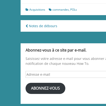
Acquisitions
commandes
,
POLs
Navigation
Notes de débours
de
l’article
Abonnez-vous à ce site par e-mail.
Saisissez votre adresse e-mail pour vous abonner à
notification de chaque nouveau How To.
Adresse
e-
mail
ABONNEZ-VOUS