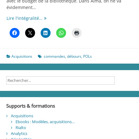
avec le budget de la bibliothèque. Dans Alma, on ne va
évidemment…
Notes
Lire l'intégralité…
de
débours
Acquisitions
commandes
,
débours
,
POLs
Supports & formations
Acquisitions
Ebooks : Modèles, acquisitions…
Rialto
Analytics