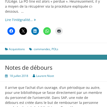
l’ULiège. La PO line est alors « perdue ». Heureusement, il y
a moyen de la récupérer via la procédure expliquée ci-
dessous. …
Récupérer
Lire l'intégralité…
une
POL
où
on
a
Acquisitions
commandes
,
POLs
oublié
de
cocher
«
Notes de débours
Manual
Packaging
18 juillet 2018
Laurent Nizet
»
Il arrive que l’achat d’un ouvrage, d’un périodique ou autre,
pour une bibliothèque se fasse directement par un membre
du personnel de l’université. Dans SAP, une note de
débours est créée dans le but de rembourser la personne