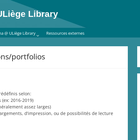
Liège Library
ma @ ULiège Library
Ressources externes
ons/portfolios
édéfinis selon:
 (ex: 2016-2019)
néralement assez larges)
argements, d’impression, ou de possibilités de lecture