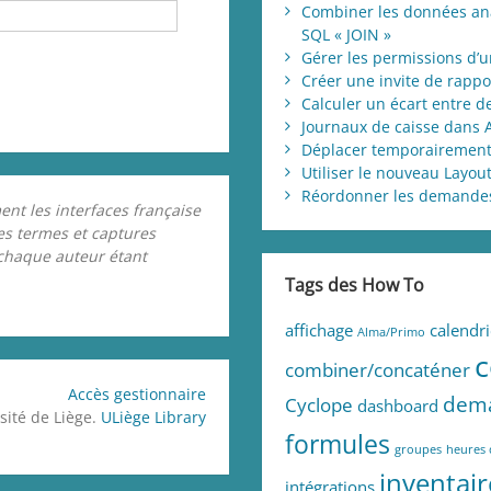
Combiner les données ana
SQL « JOIN »
Gérer les permissions d’u
Créer une invite de rappo
Calculer un écart entre 
Journaux de caisse dans 
Déplacer temporairement
Utiliser le nouveau Layout
Réordonner les demandes 
ent les interfaces française
les termes et captures
 chaque auteur étant
Tags des How To
affichage
calendri
Alma/Primo
combiner/concaténer
Accès gestionnaire
dem
Cyclope
dashboard
sité de Liège.
ULiège Library
formules
groupes
heures 
inventair
intégrations