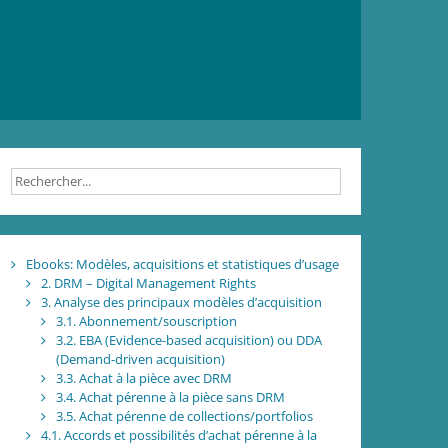
Ebooks: Modèles, acquisitions et statistiques d’usage
2. DRM – Digital Management Rights
3. Analyse des principaux modèles d’acquisition
3.1. Abonnement/souscription
3.2. EBA (Evidence-based acquisition) ou DDA
(Demand-driven acquisition)
3.3. Achat à la pièce avec DRM
3.4. Achat pérenne à la pièce sans DRM
3.5. Achat pérenne de collections/portfolios
4.1. Accords et possibilités d’achat pérenne à la