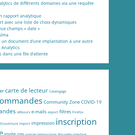
lytics de différents domaines via une requête
n rapport analytique
rt avec une liste de choix dynamiques
deux champs « date »
Alma
 un document d’une implantation à une autre
 Analytics
dans une file d’attente
carte de lecteur
er
Catalogage
commandes
Community Zone
COVID-19
andes
e-mails
filtres
débours
export
Firefox
inscription
impression
d'ouverture
import
e
invite
ISBN
notices temporaires
Nouvelle interface