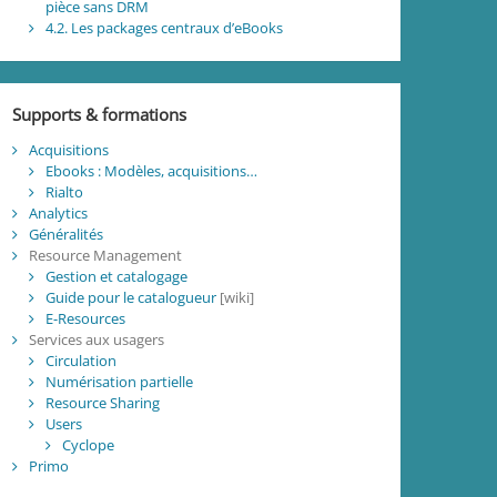
pièce sans DRM
4.2. Les packages centraux d’eBooks
Supports & formations
Acquisitions
Ebooks : Modèles, acquisitions…
Rialto
Analytics
Généralités
Resource Management
Gestion et catalogage
Guide pour le catalogueur
[wiki]
E-Resources
Services aux usagers
Circulation
Numérisation partielle
Resource Sharing
Users
Cyclope
Primo