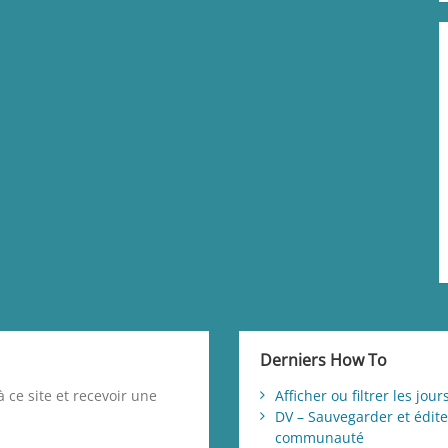
Derniers How To
 ce site et recevoir une
Afficher ou filtrer les jo
DV – Sauvegarder et éditer
communauté