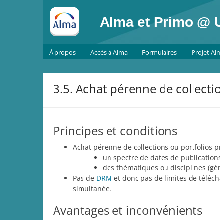
Skip
to
Alma et Primo @ U
content
À propos
Accès à Alma
Formulaires
Projet Al
3.5. Achat pérenne de collecti
Principes et conditions
Achat pérenne de collections ou portfolios pr
un spectre de dates de publications
des thématiques ou disciplines (gé
Pas de
DRM
et donc pas de limites de téléch
simultanée.
Avantages et inconvénients