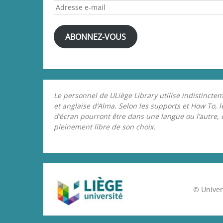
Adresse
e-
mail
ABONNEZ-VOUS
Le personnel de ULiège Library utilise indistinctem
et anglaise d’Alma. Selon les supports et How To, 
d’écran pourront être dans une langue ou l’autre,
pleinement libre de son choix.
© Univer