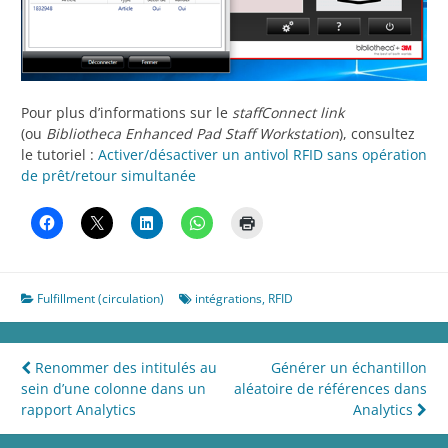
Pour plus d’informations sur le
staffConnect link
(ou
Bibliotheca Enhanced Pad Staff Workstation
), consultez
le tutoriel :
Activer/désactiver un antivol RFID sans opération
de prêt/retour simultanée
Fulfillment (circulation)
intégrations
,
RFID
Navigation
Renommer des intitulés au
Générer un échantillon
sein d’une colonne dans un
aléatoire de références dans
de
rapport Analytics
Analytics
l’article