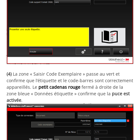
(4)
La zone « Saisir Code Exemplaire » passe au vert et
confirme que l’étiquette et le code-barres sont correctement
appareillés. Le
petit cadenas rouge
fermé à droite de la
zone bleue « Données étiquette » confirme que la
puce est
activée
.