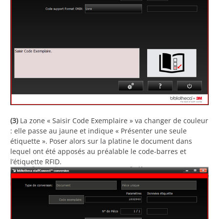
(3)
La zone « Saisir Code Exemplaire » va changer de couleur
: elle passe au jaune et indique « Présenter une seule
étiquette ». Poser alors sur la platine le document dans
lequel ont été apposés au préalable le code-barres et
l’étiquette RFID.