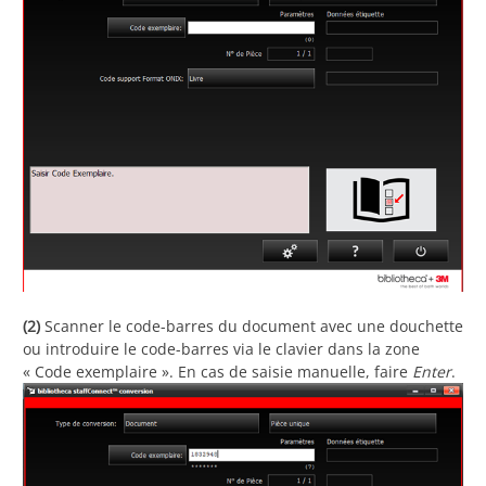
(2)
Scanner le code-barres du document avec une douchette
ou introduire le code-barres via le clavier dans la zone
« Code exemplaire ». En cas de saisie manuelle, faire
Enter
.