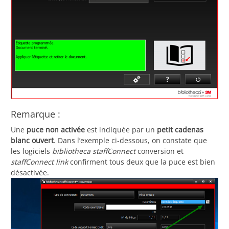
Remarque :
Une
puce non activée
est indiquée par un
petit cadenas
blanc ouvert
. Dans l’exemple ci-dessous, on constate que
les logiciels
bibliotheca staffConnect
conversion et
staffConnect link
confirment tous deux que la puce est bien
désactivée.