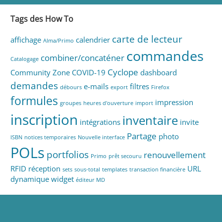
Tags des How To
carte de lecteur
affichage
calendrier
Alma/Primo
commandes
combiner/concaténer
Catalogage
Cyclope
Community Zone
COVID-19
dashboard
demandes
e-mails
filtres
débours
export
Firefox
formules
impression
groupes
heures d'ouverture
import
inscription
inventaire
intégrations
invite
Partage
photo
ISBN
notices temporaires
Nouvelle interface
POLs
portfolios
renouvellement
Primo
prêt secouru
RFID
réception
URL
sets
sous-total
templates
transaction financière
dynamique
widget
éditeur MD