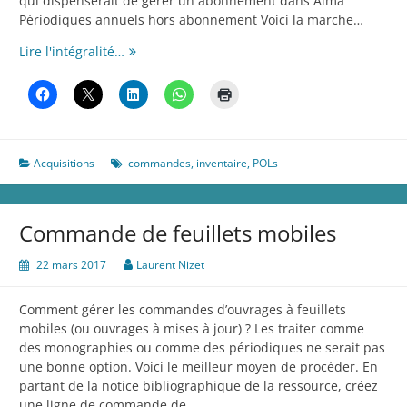
qui dispenserait de gérer un abonnement dans Alma
Périodiques annuels hors abonnement Voici la marche…
Commande
Lire l'intégralité…
d’un
numéro
de
périodique
isolé
Acquisitions
commandes
,
inventaire
,
POLs
Commande de feuillets mobiles
22 mars 2017
Laurent Nizet
Comment gérer les commandes d’ouvrages à feuillets
mobiles (ou ouvrages à mises à jour) ? Les traiter comme
des monographies ou comme des périodiques ne serait pas
une bonne option. Voici le meilleur moyen de procéder. En
partant de la notice bibliographique de la ressource, créez
une ligne de commande de…