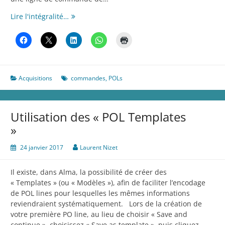
Commande
Lire l'intégralité…
de
feuillets
mobiles
Acquisitions
commandes
,
POLs
Utilisation des « POL Templates
»
24 janvier 2017
Laurent Nizet
Il existe, dans Alma, la possibilité de créer des
« Templates » (ou « Modèles »), afin de faciliter l’encodage
de POL lines pour lesquelles les mêmes informations
reviendraient systématiquement. Lors de la création de
votre première PO line, au lieu de choisir « Save and
continue », choisissez « Save as template », puis cliquez