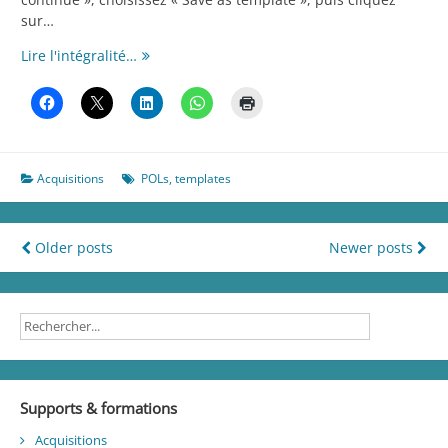
sur…
Utilisation
Lire l'intégralité…
des
«
POL
Templates
»
Acquisitions
POLs
,
templates
Navigation
Older posts
Newer posts
des
articles
Supports & formations
Acquisitions