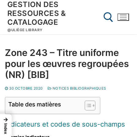
GESTION DES
Aller
au
RESSOURCES &
contenu
CATALOGAGE
@ULIÈGE LIBRARY
Rechercher :
Zone 243 – Titre uniforme
pour les œuvres regroupées
(NR) [BIB]
30 OCTOBRE 2020
NOTICES BIBLIOGRAPHIQUES
Table des matières
→
Indicateurs et codes de sous-champs
Index