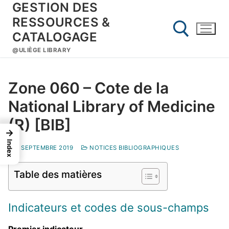
GESTION DES
Aller
au
RESSOURCES &
contenu
CATALOGAGE
@ULIÈGE LIBRARY
Rechercher :
Zone 060 – Cote de la
National Library of Medicine
(R) [BIB]
→
Index
6 SEPTEMBRE 2019
NOTICES BIBLIOGRAPHIQUES
Table des matières
Indicateurs et codes de sous-champs