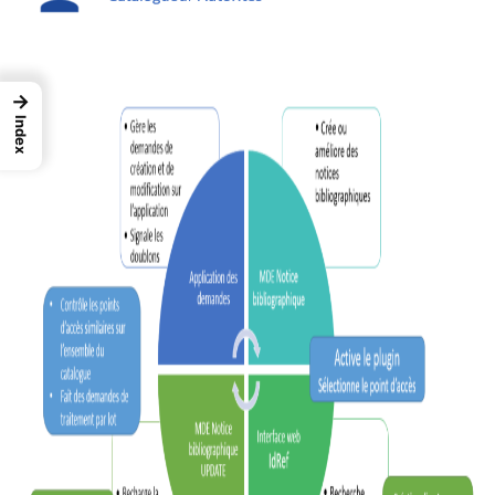
→
Index