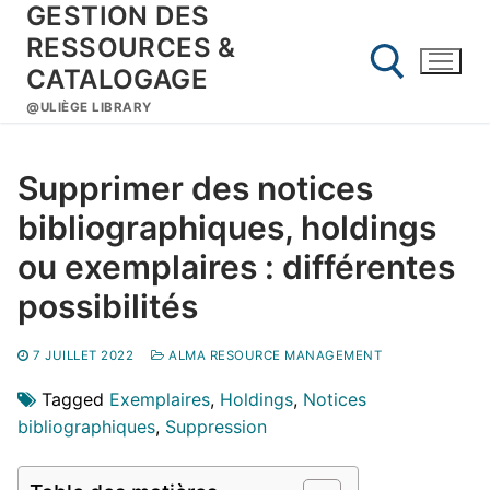
GESTION DES
Aller
au
RESSOURCES &
contenu
CATALOGAGE
@ULIÈGE LIBRARY
Rechercher :
Supprimer des notices
bibliographiques, holdings
ou exemplaires : différentes
possibilités
7 JUILLET 2022
ALMA RESOURCE MANAGEMENT
Tagged
Exemplaires
,
Holdings
,
Notices
bibliographiques
,
Suppression