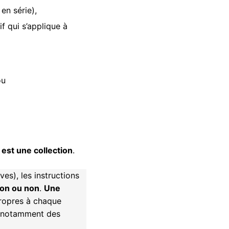
en série),
f qui s’applique à
ou
 est une collection
.
es), les instructions
ion ou non
.
Une
propres à chaque
as notamment des