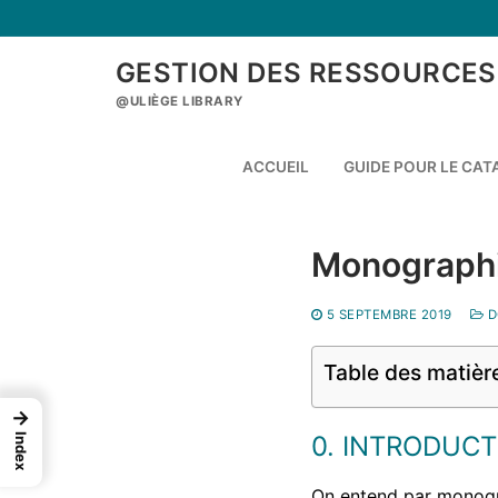
Aller
au
contenu
GESTION DES RESSOURCES
@ULIÈGE LIBRARY
ACCUEIL
GUIDE POUR LE CA
Monographi
5 SEPTEMBRE 2019
D
Table des matièr
→
0. INTRODUCT
Index
On entend par monogra