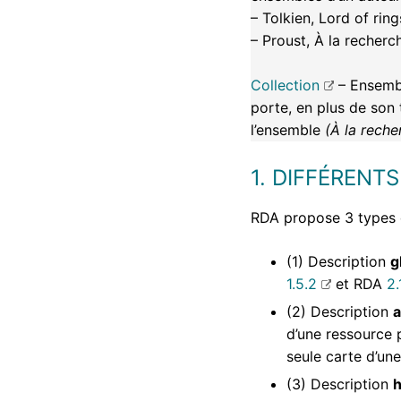
– Tolkien, Lord of ring
– Proust, À la recher
Collection
– Ensembl
porte, en plus de son 
l’ensemble
(À la rech
1. DIFFÉRENT
RDA propose 3 types 
(1) Description
g
1.5.2
et RDA
2.
(2) Description
a
d’une ressource 
seule carte d’un
(3) Description
h