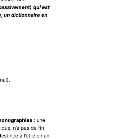
cessivement) qui est
, un dictionnaire en
nal).
 monographies
: une
ique, n’a pas de fin
stinée à l’être en un