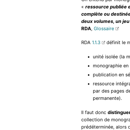
«
ressource publiée e
complète ou destinée 
deux volumes, un jeu 
RDA
,
Glossaire
RDA
1.1.3
définit le 
unité isolée (la
monographie en p
publication en sé
ressource intégra
par des pages de
permanente).
Il faut donc
distingue
collection de monograph
prédéterminée, alors 