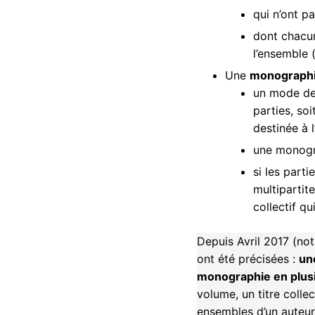
qui n’ont p
dont chacune
l’ensemble (
Une
monographie
un mode de 
parties, so
destinée à 
une monogra
si les part
multipartite
collectif qu
Depuis Avril 2017 (not
ont été précisées :
un
monographie en plusi
volume, un titre colle
ensembles d’un auteur