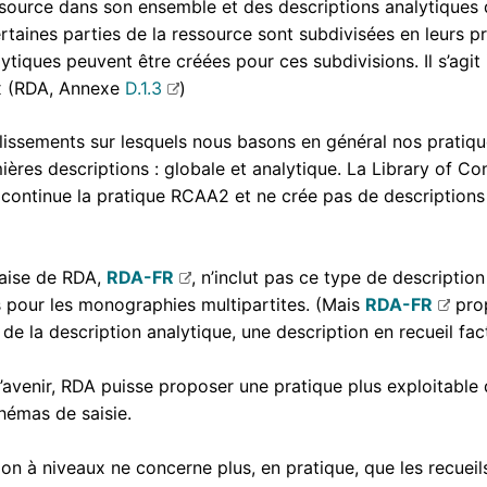
ssource dans son ensemble et des descriptions analytiques 
ertaines parties de la ressource sont subdivisées en leurs p
ytiques peuvent être créées pour ces subdivisions. Il s’agit 
ux (RDA, Annexe
D.1.3
)
ablissements sur lesquels nous basons en général nos pratiq
mières descriptions : globale et analytique. La Library of C
 continue la pratique RCAA2 et ne crée pas de descriptions
çaise de RDA,
RDA-FR
, n’inclut pas ce type de descriptio
s pour les monographies multipartites. (Mais
RDA-FR
prop
de la description analytique, une description en recueil fact
à l’avenir, RDA puisse proposer une pratique plus exploitable
hémas de saisie.
ion à niveaux ne concerne plus, en pratique, que les recueils