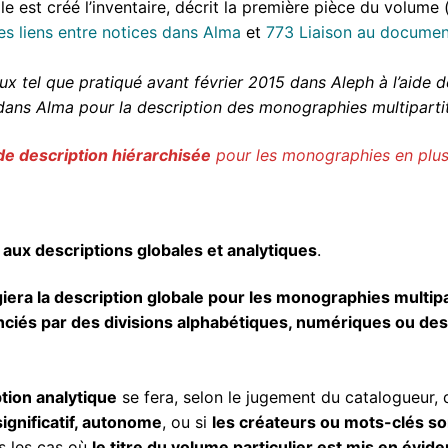
le est créé l’inventaire, décrit la première pièce du volume 
 liens entre notices dans Alma
et
773 Liaison au documen
x tel que pratiqué avant février 2015 dans Aleph à l’aide 
 dans Alma pour la description des monographies multiparti
de description hiérarchisée
pour les monographies en plus
aux descriptions globales et analytiques
.
giera la description globale pour les monographies multipa
nciés par des divisions alphabétiques, numériques ou de
tion analytique
se fera, selon le jugement du catalogueur,
significatif, autonome
, ou si
les créateurs ou mots-clés son
s les cas où
le titre du volume particulier est mis en évid