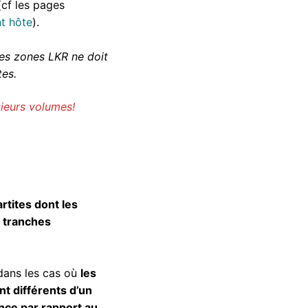
(cf les pages
t hôte
).
des zones LKR ne doit
tes.
ieurs volumes!
rtites dont les
s tranches
 dans les cas où
les
t différents d’un
ence par rapport au