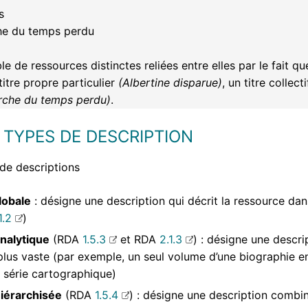
s
che du temps perdu
e de ressources distinctes reliées entre elles par le fait q
titre propre particulier
(Albertine disparue)
, un titre collect
erche du temps perdu)
.
S TYPES DE DESCRIPTION
de descriptions
lobale
: désigne une description qui décrit la ressource d
1.2
)
nalytique
(RDA
1.5.3
et RDA
2.1.3
) : désigne une descri
plus vaste (par exemple, un seul volume d’une biographie e
e série cartographique)
iérarchisée
(RDA
1.5.4
) : désigne une description combi