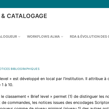
 & CATALOGAGE
TALOGUEUR
WORKFLOWS ALMA
RDA & ÉVOLUTION DES
TICES BIBLIOGRAPHIQUES
evel » est développé en local par l’institution. Il attribue 
 1 à 10.
le classement « Brief level » permet (1) de distinguer les 
t de commandes, les notices issues des encodages Scriptor
alogueur comme de niveau minimal (niveau 1) des autres noti