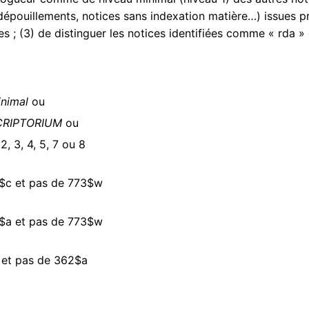
dépouillements, notices sans indexation matière…) issues 
es ; (3) de distinguer les notices identifiées comme « rda »
nimal
ou
CRIPTORIUM
ou
2, 3, 4, 5, 7 ou 8
$c et pas de 773$w
$a et pas de 773$w
 et pas de 362$a