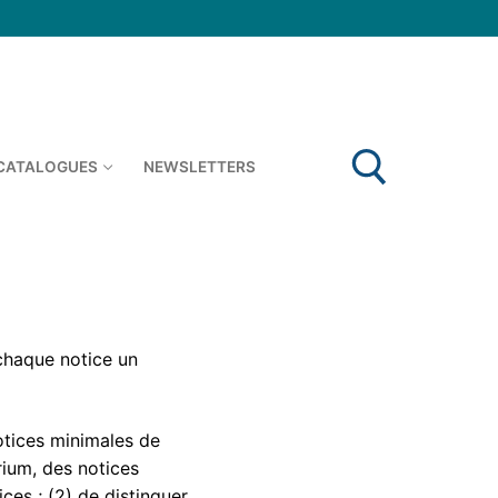
 CATALOGUES
NEWSLETTERS
Rechercher :
à chaque notice un
notices minimales de
ium, des notices
ces ; (2) de distinguer